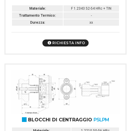
Materiale:
F 1.2343 52-54 HRc + TIN
Trattamento Termico:
-
Durezza:
xx
RICHIESTA INFO
BLOCCHI DI CENTRAGGIO
PSLPM
Materiale:
1.2210 50-56 HRc