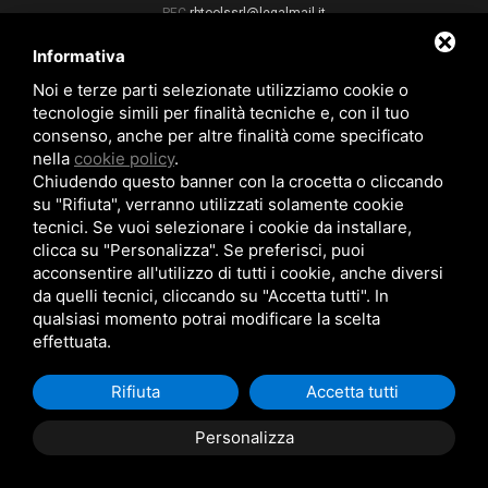
PEC
rbtoolssrl@legalmail.it
Informativa
Noi e terze parti selezionate utilizziamo cookie o
CATALOGO PRODOTTI
tecnologie simili per finalità tecniche e, con il tuo
consenso, anche per altre finalità come specificato
nella
cookie policy
.
NOVA MILANESE
Chiudendo questo banner con la crocetta o cliccando
Via Vesuvio, 1/B - 20834 Nova Milanese (MB)
su "Rifiuta", verranno utilizzati solamente cookie
+39 02 6604 7252
-
+39 02 6604 8363
tecnici. Se vuoi selezionare i cookie da installare,
info@rivessrl.com
clicca su "Personalizza". Se preferisci, puoi
acconsentire all'utilizzo di tutti i cookie, anche diversi
BOLOGNA
da quelli tecnici, cliccando su "Accetta tutti". In
+39 051 328220
qualsiasi momento potrai modificare la scelta
commerciale-bo@rivessrl.com
effettuata.
PORDENONE
+39 0434 564010
Rifiuta
Accetta tutti
commerciale-pn@rivessrl.com
Personalizza
ULTIME NEWS
Nuova BP smart installata: Nuova BP smart installata