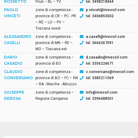
ROSSETTO
Friuli – BL – TV
tel. 3498218464
PAOLO
zone di competenza -
p.vinceti@rivessrl.com
VINCETI
province di CR – PC - PR
tel. 3406853002
– RE – LO – PV –
Toscana ovest
ALESSANDRO
zone di competenza -
a.caselli@rivessrl.com
CASELLI
province di MN – RE –
tel. 3666267091
MO – Toscana est
DARIO
zone di competenza –
d.casadio@rivessrl.com
CASADIO
provincia di BO
tel. 3356224671
CLAUDIO
zone di competenza -
c.conversano@rivessrl.com
CONVERSANO
province di BO – FC – RN
tel. 3385211069
– RA - Marche - Abruzzo
GIUSEPPE
zone di competenza –
info@rivessrl.com
DEROSA
Regione Campania
tel. 3396488501