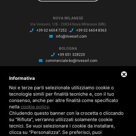
NOVA MILANESE
Via Vesuvio, 1/B - 20834 Nova Milanese (MB)
+39 02 6604 7252
-
+39 02 6604 8363
info@rivessrl.com
BOLOGNA
+39 051 328220
commerciale-bo@rivessrl.com
PORDENONE
Informativa
+39 0434 564010
commerciale-pn@rivessrl.com
Noi e terze parti selezionate utilizziamo cookie o
tecnologie simili per finalità tecniche e, con il tuo
consenso, anche per altre finalità come specificato
ULTIME NEWS
nella
cookie policy
.
Nuova BP smart installata: Nuova BP smart installata
Chiudendo questo banner con la crocetta o cliccando
Nuova bussola Agathon: Nuova bussola Agathon per stampaggio
plastica
su "Rifiuta", verranno utilizzati solamente cookie
Brochure saldatura: Brochure saldatura Lase one WS fili per saldatura
tecnici. Se vuoi selezionare i cookie da installare,
clicca su "Personalizza". Se preferisci, puoi