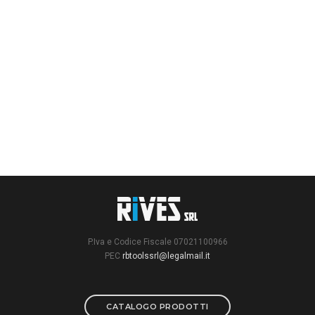
P.Iva e Codice Fiscale 07021100966
PEC
rbtoolssrl@legalmail.it
CATALOGO PRODOTTI