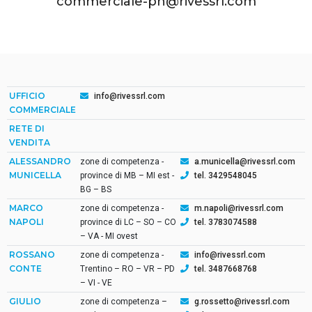
commerciale-pn@rivessrl.com
UFFICIO
info@rivessrl.com
COMMERCIALE
RETE DI
VENDITA
ALESSANDRO
zone di competenza -
a.municella@rivessrl.com
MUNICELLA
province di MB – MI est -
tel. 3429548045
BG – BS
MARCO
zone di competenza -
m.napoli@rivessrl.com
NAPOLI
province di LC – SO – CO
tel. 3783074588
– VA - MI ovest
ROSSANO
zone di competenza -
info@rivessrl.com
CONTE
Trentino – RO – VR – PD
tel. 3487668768
– VI - VE
GIULIO
zone di competenza –
g.rossetto@rivessrl.com