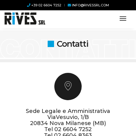
+39 02 6604 7252
INFO@RIVESSRL.COM
toggl
Contatti
Sede Legale e Amministrativa
ViaVesuvio, 1/B
20834 Nova Milanese (MB)
Tel
02 6604 7252
Tel
02 6604 8363