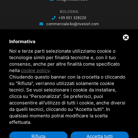
BOLOGNA
+39 051 328220
commerciale-bo@rivessrl.com
PORDENONE
Informativa
+39 0434 564010
commerciale-pn@rivessrl.com
Noi e terze parti selezionate utilizziamo cookie o
tecnologie simili per finalità tecniche e, con il tuo
consenso, anche per altre finalità come specificato
ULTIME NEWS
nella
cookie policy
.
Nuova BP smart installata: Nuova BP smart installata
Chiudendo questo banner con la crocetta o cliccando
Nuova bussola Agathon: Nuova bussola Agathon per stampaggio
plastica
su "Rifiuta", verranno utilizzati solamente cookie
Brochure saldatura: Brochure saldatura Lase one WS fili per saldatura
tecnici. Se vuoi selezionare i cookie da installare,
clicca su "Personalizza". Se preferisci, puoi
acconsentire all'utilizzo di tutti i cookie, anche diversi
da quelli tecnici, cliccando su "Accetta tutti". In
qualsiasi momento potrai modificare la scelta
effettuata.
RIVES SRL © Copyright 2026 . All Rights Reserved .
Cookie Policy
.
Privacy
Rifiuta
Accetta tutti
Policy