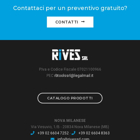
Contattaci per un preventivo gratuito?
CONTATTI
P.Iva e Codice Fiscale 07021100966
PEC
rbtoolssrl@legalmail.it
CATALOGO PRODOTTI
NOVA MILANESE
Via Vesuvio, 1/B - 20834 Nova Milanese (MB)
+39 02 6604 7252
-
+39 02 6604 8363
info@rivessrl.com