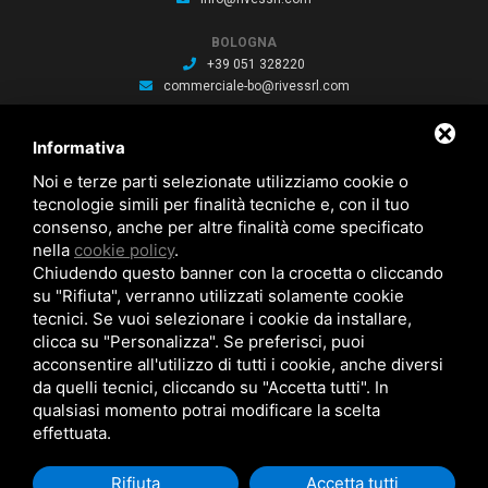
BOLOGNA
+39 051 328220
commerciale-bo@rivessrl.com
PORDENONE
Informativa
+39 0434 564010
commerciale-pn@rivessrl.com
Noi e terze parti selezionate utilizziamo cookie o
tecnologie simili per finalità tecniche e, con il tuo
consenso, anche per altre finalità come specificato
ULTIME NEWS
nella
cookie policy
.
Nuova BP smart installata: Nuova BP smart installata
Chiudendo questo banner con la crocetta o cliccando
Nuova bussola Agathon: Nuova bussola Agathon per stampaggio
plastica
su "Rifiuta", verranno utilizzati solamente cookie
Brochure saldatura: Brochure saldatura Lase one WS fili per saldatura
tecnici. Se vuoi selezionare i cookie da installare,
clicca su "Personalizza". Se preferisci, puoi
acconsentire all'utilizzo di tutti i cookie, anche diversi
da quelli tecnici, cliccando su "Accetta tutti". In
qualsiasi momento potrai modificare la scelta
effettuata.
RIVES SRL © Copyright 2026 . All Rights Reserved .
Cookie Policy
.
Privacy
Rifiuta
Accetta tutti
Policy