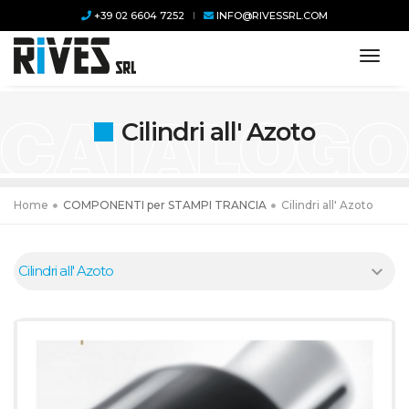
+39 02 6604 7252
INFO@RIVESSRL.COM
toggl
Cilindri all' Azoto
Home
COMPONENTI per STAMPI TRANCIA
Cilindri all' Azoto