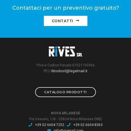
Contattaci per un preventivo gratuito?
CONTATTI
P.Iva e Codice Fiscale 07021100966
PEC
rbtoolssrl@legalmail.it
CATALOGO PRODOTTI
NOVA MILANESE
Via Vesuvio, 1/B - 20834 Nova Milanese (MB)
+39 02 6604 7252
-
+39 02 6604 8363
info@rivessrl.com