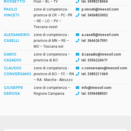
ROSSETTO
Friuli – BL – TV
tel. 3498218464
PAOLO
zone di competenza -
p.vinceti@rivessrl.com
VINCETI
province di CR – PC - PR
tel. 3406853002
– RE – LO – PV –
Toscana ovest
ALESSANDRO
zone di competenza -
a.caselli@rivessrl.com
CASELLI
province di MN – RE –
tel. 3666267091
MO – Toscana est
DARIO
zone di competenza –
d.casadio@rivessrl.com
CASADIO
provincia di BO
tel. 3356224671
CLAUDIO
zone di competenza -
c.conversano@rivessrl.com
CONVERSANO
province di BO – FC – RN
tel. 3385211069
– RA - Marche - Abruzzo
GIUSEPPE
zone di competenza –
info@rivessrl.com
DEROSA
Regione Campania
tel. 3396488501