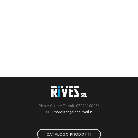
P.Iva e Codice Fiscale 07021100966
PEC
rbtoolssrl@legalmail.it
CATALOGO PRODOTTI