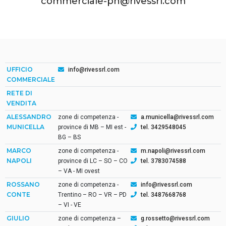
commerciale-pn@rivessrl.com
UFFICIO
info@rivessrl.com
COMMERCIALE
RETE DI
VENDITA
ALESSANDRO
zone di competenza -
a.municella@rivessrl.com
MUNICELLA
province di MB – MI est -
tel. 3429548045
BG – BS
MARCO
zone di competenza -
m.napoli@rivessrl.com
NAPOLI
province di LC – SO – CO
tel. 3783074588
– VA - MI ovest
ROSSANO
zone di competenza -
info@rivessrl.com
CONTE
Trentino – RO – VR – PD
tel. 3487668768
– VI - VE
GIULIO
zone di competenza –
g.rossetto@rivessrl.com