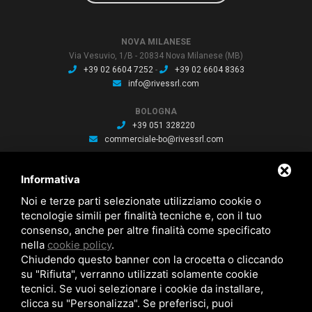
NOVA MILANESE
Via Vesuvio, 1/B - 20834 Nova Milanese (MB)
+39 02 6604 7252
-
+39 02 6604 8363
info@rivessrl.com
BOLOGNA
+39 051 328220
commerciale-bo@rivessrl.com
PORDENONE
Informativa
+39 0434 564010
commerciale-pn@rivessrl.com
Noi e terze parti selezionate utilizziamo cookie o
tecnologie simili per finalità tecniche e, con il tuo
consenso, anche per altre finalità come specificato
ULTIME NEWS
nella
cookie policy
.
Nuova BP smart installata: Nuova BP smart installata
Chiudendo questo banner con la crocetta o cliccando
Nuova bussola Agathon: Nuova bussola Agathon per stampaggio
plastica
su "Rifiuta", verranno utilizzati solamente cookie
Brochure saldatura: Brochure saldatura Lase one WS fili per saldatura
tecnici. Se vuoi selezionare i cookie da installare,
clicca su "Personalizza". Se preferisci, puoi