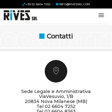
+39 02 6604 7252
INFO@RIVESSRL.COM
toggl
Contatti
Sede Legale e Amministrativa
ViaVesuvio, 1/B
20834 Nova Milanese (MB)
Tel
02 6604 7252
Tel
02 6604 8363