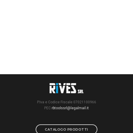
P.Iva e Codice Fiscale 07021100966
PEC
rbtoolssrl@legalmail.it
CATALOGO PRODOTTI