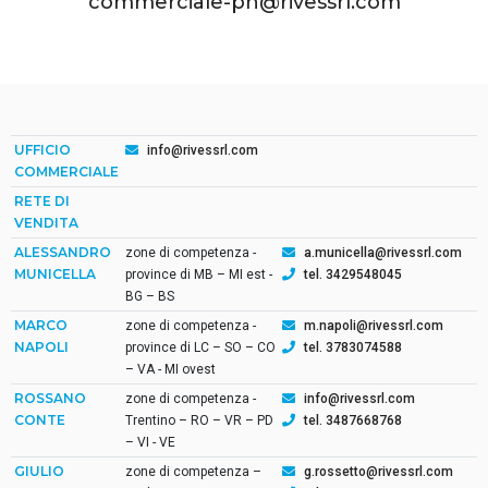
commerciale-pn@rivessrl.com
UFFICIO
info@rivessrl.com
COMMERCIALE
RETE DI
VENDITA
ALESSANDRO
zone di competenza -
a.municella@rivessrl.com
MUNICELLA
province di MB – MI est -
tel. 3429548045
BG – BS
MARCO
zone di competenza -
m.napoli@rivessrl.com
NAPOLI
province di LC – SO – CO
tel. 3783074588
– VA - MI ovest
ROSSANO
zone di competenza -
info@rivessrl.com
CONTE
Trentino – RO – VR – PD
tel. 3487668768
– VI - VE
GIULIO
zone di competenza –
g.rossetto@rivessrl.com