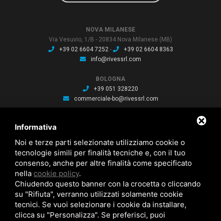
NOVA MILANESE
Via Vesuvio, 1/B - 20834 Nova Milanese (MB)
+39 02 6604 7252
-
+39 02 6604 8363
info@rivessrl.com
BOLOGNA
+39 051 328220
commerciale-bo@rivessrl.com
PORDENONE
Informativa
+39 0434 564010
commerciale-pn@rivessrl.com
Noi e terze parti selezionate utilizziamo cookie o
tecnologie simili per finalità tecniche e, con il tuo
consenso, anche per altre finalità come specificato
ULTIME NEWS
nella
cookie policy
.
Nuova BP smart installata: Nuova BP smart installata
Chiudendo questo banner con la crocetta o cliccando
Nuova bussola Agathon: Nuova bussola Agathon per stampaggio
plastica
su "Rifiuta", verranno utilizzati solamente cookie
Brochure saldatura: Brochure saldatura Lase one WS fili per saldatura
tecnici. Se vuoi selezionare i cookie da installare,
clicca su "Personalizza". Se preferisci, puoi