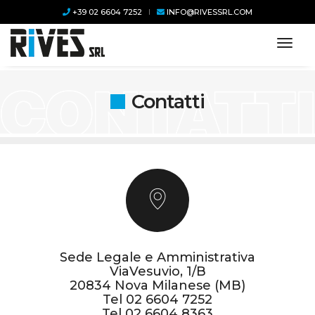
+39 02 6604 7252
INFO@RIVESSRL.COM
toggl
Contatti
Sede Legale e Amministrativa
ViaVesuvio, 1/B
20834 Nova Milanese (MB)
Tel
02 6604 7252
Tel
02 6604 8363