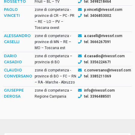
ROSSETTO
Friuli – BL – TV
tel. 3498218464
PAOLO
zone di competenza -
p.vinceti@rivessrl.com
VINCETI
province di CR – PC - PR
tel. 3406853002
– RE – LO – PV –
Toscana ovest
ALESSANDRO
zone di competenza -
a.caselli@rivessrl.com
CASELLI
province di MN – RE –
tel. 3666267091
MO – Toscana est
DARIO
zone di competenza –
d.casadio@rivessrl.com
CASADIO
provincia di BO
tel. 3356224671
CLAUDIO
zone di competenza -
c.conversano@rivessrl.com
CONVERSANO
province di BO – FC – RN
tel. 3385211069
– RA - Marche - Abruzzo
GIUSEPPE
zone di competenza –
info@rivessrl.com
DEROSA
Regione Campania
tel. 3396488501