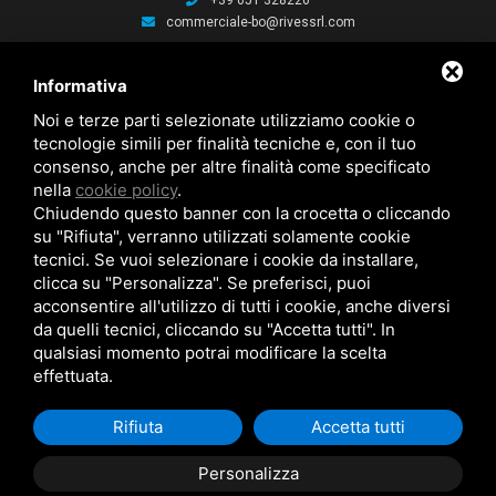
+39 051 328220
commerciale-bo@rivessrl.com
PORDENONE
Informativa
+39 0434 564010
commerciale-pn@rivessrl.com
Noi e terze parti selezionate utilizziamo cookie o
tecnologie simili per finalità tecniche e, con il tuo
consenso, anche per altre finalità come specificato
ULTIME NEWS
nella
cookie policy
.
Nuova BP smart installata: Nuova BP smart installata
Chiudendo questo banner con la crocetta o cliccando
Nuova bussola Agathon: Nuova bussola Agathon per stampaggio
plastica
su "Rifiuta", verranno utilizzati solamente cookie
Brochure saldatura: Brochure saldatura Lase one WS fili per saldatura
tecnici. Se vuoi selezionare i cookie da installare,
clicca su "Personalizza". Se preferisci, puoi
acconsentire all'utilizzo di tutti i cookie, anche diversi
da quelli tecnici, cliccando su "Accetta tutti". In
qualsiasi momento potrai modificare la scelta
effettuata.
RIVES SRL © Copyright 2026 . All Rights Reserved .
Cookie Policy
.
Privacy
Rifiuta
Accetta tutti
Policy
Personalizza