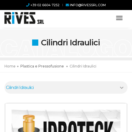
+39 02 6604 7252
INFO@RIVESSRL.COM
toggl
Cilindri Idraulici
Home
Plastica e Pressofusione
Cilindri Idraulici