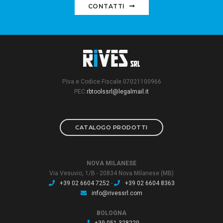
CONTATTI
P.Iva e Codice Fiscale 07021100966
PEC
rbtoolssrl@legalmail.it
CATALOGO PRODOTTI
NOVA MILANESE
Via Vesuvio, 1/B - 20834 Nova Milanese (MB)
+39 02 6604 7252
-
+39 02 6604 8363
info@rivessrl.com
BOLOGNA