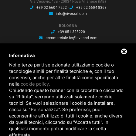
Via Vesuvio, 1/B - 20834 Nova Milanese (MB)
+39 02 6604 7252
-
+39 02 6604 8363
info@rivessrl.com
BOLOGNA
+39 051 328220
commerciale-bo@rivessrl.com
PORDENONE
Informativa
+39 0434 564010
commerciale-pn@rivessrl.com
Noi e terze parti selezionate utilizziamo cookie o
tecnologie simili per finalità tecniche e, con il tuo
consenso, anche per altre finalità come specificato
ULTIME NEWS
nella
cookie policy
.
Nuova BP smart installata: Nuova BP smart installata
Chiudendo questo banner con la crocetta o cliccando
Nuova bussola Agathon: Nuova bussola Agathon per stampaggio
plastica
su "Rifiuta", verranno utilizzati solamente cookie
Brochure saldatura: Brochure saldatura Lase one WS fili per saldatura
tecnici. Se vuoi selezionare i cookie da installare,
clicca su "Personalizza". Se preferisci, puoi
acconsentire all'utilizzo di tutti i cookie, anche diversi
da quelli tecnici, cliccando su "Accetta tutti". In
qualsiasi momento potrai modificare la scelta
effettuata.