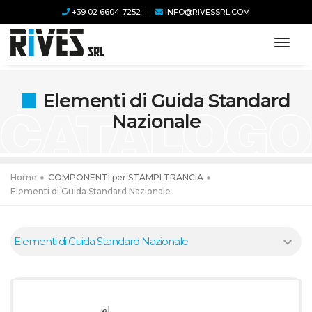
+39 02 6604 7252
INFO@RIVESSRL.COM
toggl
Elementi di Guida Standard
Nazionale
Home
COMPONENTI per STAMPI TRANCIA
Elementi di Guida Standard Nazionale