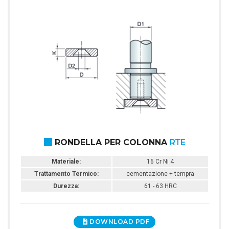
RONDELLA PER COLONNA
RTE
Materiale:
16 Cr Ni 4
Trattamento Termico:
cementazione + tempra
Durezza:
61 - 63 HRC
DOWNLOAD PDF