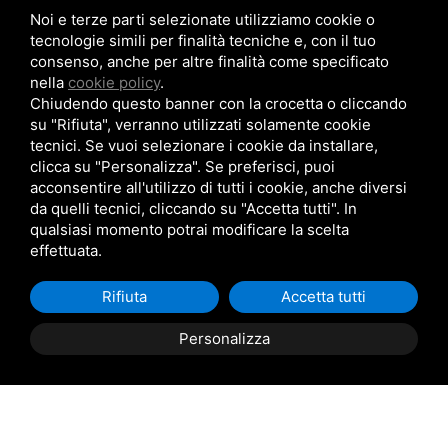
commerciale-pn@rivessrl.com
Noi e terze parti selezionate utilizziamo cookie o
tecnologie simili per finalità tecniche e, con il tuo
consenso, anche per altre finalità come specificato
ULTIME NEWS
nella
cookie policy
.
Nuova BP smart installata: Nuova BP smart installata
Chiudendo questo banner con la crocetta o cliccando
Nuova bussola Agathon: Nuova bussola Agathon per stampaggio
su "Rifiuta", verranno utilizzati solamente cookie
plastica
Brochure saldatura: Brochure saldatura Lase one WS fili per saldatura
tecnici. Se vuoi selezionare i cookie da installare,
clicca su "Personalizza". Se preferisci, puoi
acconsentire all'utilizzo di tutti i cookie, anche diversi
da quelli tecnici, cliccando su "Accetta tutti". In
qualsiasi momento potrai modificare la scelta
effettuata.
RIVES SRL © Copyright 2026 . All Rights Reserved .
Cookie Policy
.
Privacy
Rifiuta
Accetta tutti
Policy
Personalizza