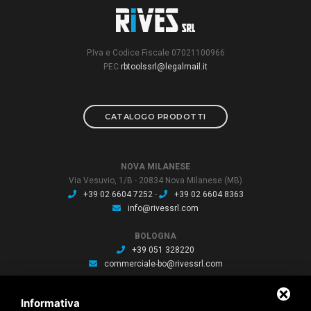
P.Iva e Codice Fiscale 07021100966
PEC
rbtoolssrl@legalmail.it
CATALOGO PRODOTTI
NOVA MILANESE
Via Vesuvio, 1/B - 20834 Nova Milanese (MB)
+39 02 6604 7252
-
+39 02 6604 8363
info@rivessrl.com
BOLOGNA
+39 051 328220
commerciale-bo@rivessrl.com
PORDENONE
Informativa
+39 0434 564010