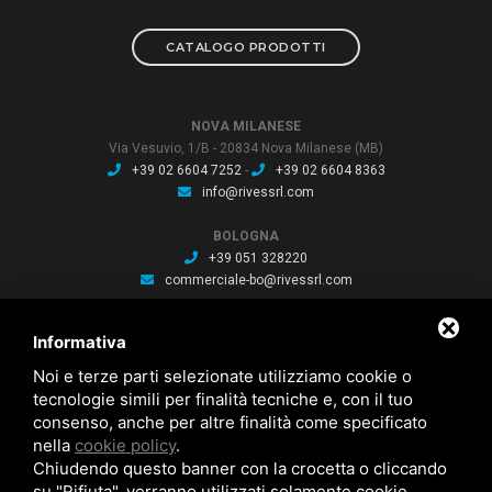
CATALOGO PRODOTTI
NOVA MILANESE
Via Vesuvio, 1/B - 20834 Nova Milanese (MB)
+39 02 6604 7252
-
+39 02 6604 8363
info@rivessrl.com
BOLOGNA
+39 051 328220
commerciale-bo@rivessrl.com
PORDENONE
Informativa
+39 0434 564010
commerciale-pn@rivessrl.com
Noi e terze parti selezionate utilizziamo cookie o
tecnologie simili per finalità tecniche e, con il tuo
consenso, anche per altre finalità come specificato
ULTIME NEWS
nella
cookie policy
.
Nuova BP smart installata: Nuova BP smart installata
Chiudendo questo banner con la crocetta o cliccando
Nuova bussola Agathon: Nuova bussola Agathon per stampaggio
su "Rifiuta", verranno utilizzati solamente cookie
plastica