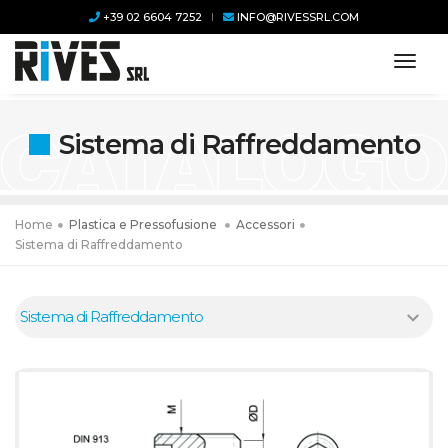
+39 02 6604 7252
INFO@RIVESSRL.COM
toggl
Sistema di Raffreddamento
Home
Plastica e Pressofusione
Accessori
Sistema di Raffreddamento