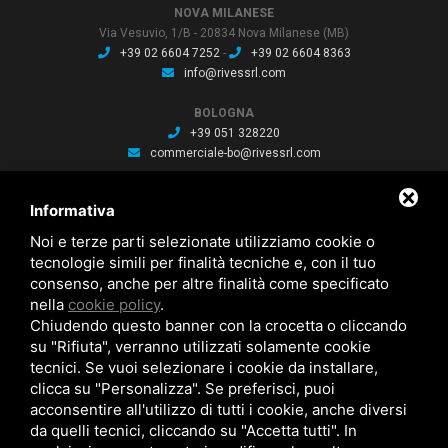
NOVA MILANESE
Via Vesuvio, 1/B - 20834 Nova Milanese (MB)
+39 02 6604 7252
-
+39 02 6604 8363
info@rivessrl.com
BOLOGNA
+39 051 328220
commerciale-bo@rivessrl.com
PORDENONE
Informativa
+39 0434 564010
commerciale-pn@rivessrl.com
Noi e terze parti selezionate utilizziamo cookie o
tecnologie simili per finalità tecniche e, con il tuo
consenso, anche per altre finalità come specificato
ULTIME NEWS
nella
cookie policy
.
Nuova BP smart installata: Nuova BP smart installata
Chiudendo questo banner con la crocetta o cliccando
Nuova bussola Agathon: Nuova bussola Agathon per stampaggio
plastica
su "Rifiuta", verranno utilizzati solamente cookie
Brochure saldatura: Brochure saldatura Lase one WS fili per saldatura
tecnici. Se vuoi selezionare i cookie da installare,
clicca su "Personalizza". Se preferisci, puoi
acconsentire all'utilizzo di tutti i cookie, anche diversi
da quelli tecnici, cliccando su "Accetta tutti". In