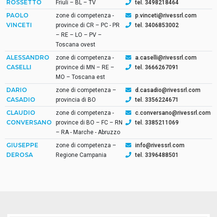
ROSSETTO
Friuli – BL – TV
tel. 3498218464
PAOLO
zone di competenza -
p.vinceti@rivessrl.com
VINCETI
province di CR – PC - PR
tel. 3406853002
– RE – LO – PV –
Toscana ovest
ALESSANDRO
zone di competenza -
a.caselli@rivessrl.com
CASELLI
province di MN – RE –
tel. 3666267091
MO – Toscana est
DARIO
zone di competenza –
d.casadio@rivessrl.com
CASADIO
provincia di BO
tel. 3356224671
CLAUDIO
zone di competenza -
c.conversano@rivessrl.com
CONVERSANO
province di BO – FC – RN
tel. 3385211069
– RA - Marche - Abruzzo
GIUSEPPE
zone di competenza –
info@rivessrl.com
DEROSA
Regione Campania
tel. 3396488501