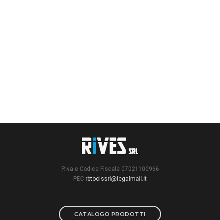
P.Iva e Codice Fiscale 07021100966
PEC
rbtoolssrl@legalmail.it
CATALOGO PRODOTTI