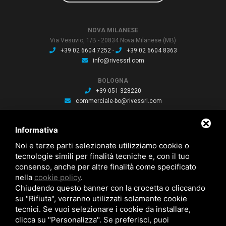
NOVA MILANESE
Via Vesuvio, 1/B - 20834 Nova Milanese (MB)
+39 02 6604 7252
-
+39 02 6604 8363
info@rivessrl.com
BOLOGNA
+39 051 328220
commerciale-bo@rivessrl.com
PORDENONE
Informativa
+39 0434 564010
commerciale-pn@rivessrl.com
Noi e terze parti selezionate utilizziamo cookie o
tecnologie simili per finalità tecniche e, con il tuo
consenso, anche per altre finalità come specificato
ULTIME NEWS
nella
cookie policy
.
Nuova BP smart installata: Nuova BP smart installata
Chiudendo questo banner con la crocetta o cliccando
Nuova bussola Agathon: Nuova bussola Agathon per stampaggio
plastica
su "Rifiuta", verranno utilizzati solamente cookie
Brochure saldatura: Brochure saldatura Lase one WS fili per saldatura
tecnici. Se vuoi selezionare i cookie da installare,
clicca su "Personalizza". Se preferisci, puoi