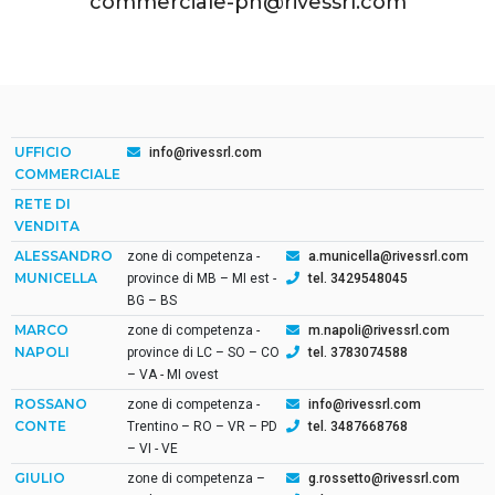
commerciale-pn@rivessrl.com
UFFICIO
info@rivessrl.com
COMMERCIALE
RETE DI
VENDITA
ALESSANDRO
zone di competenza -
a.municella@rivessrl.com
MUNICELLA
province di MB – MI est -
tel. 3429548045
BG – BS
MARCO
zone di competenza -
m.napoli@rivessrl.com
NAPOLI
province di LC – SO – CO
tel. 3783074588
– VA - MI ovest
ROSSANO
zone di competenza -
info@rivessrl.com
CONTE
Trentino – RO – VR – PD
tel. 3487668768
– VI - VE
GIULIO
zone di competenza –
g.rossetto@rivessrl.com