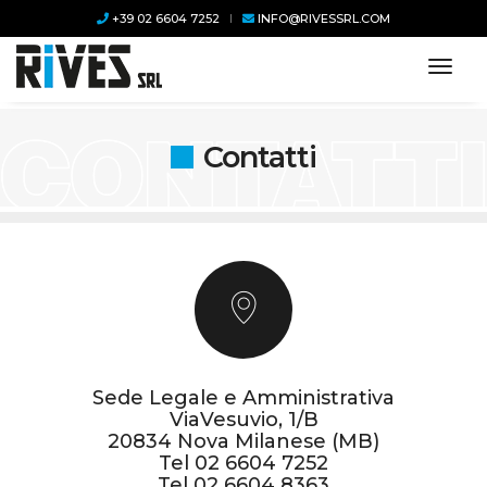
+39 02 6604 7252
INFO@RIVESSRL.COM
toggl
Contatti
Sede Legale e Amministrativa
ViaVesuvio, 1/B
20834 Nova Milanese (MB)
Tel
02 6604 7252
Tel
02 6604 8363