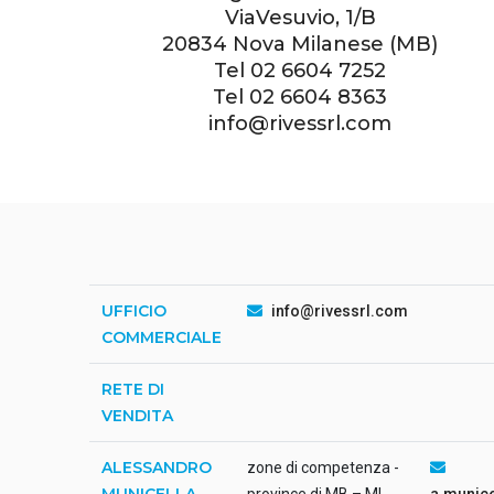
ViaVesuvio, 1/B
20834 Nova Milanese (MB)
Tel
02 6604 7252
Tel
02 6604 8363
info@rivessrl.com
UFFICIO
info@rivessrl.com
COMMERCIALE
RETE DI
VENDITA
ALESSANDRO
zone di competenza -
MUNICELLA
province di MB – MI
a.munic