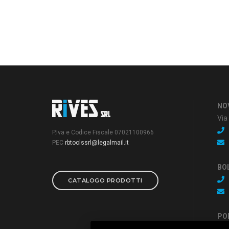
NO
Via
P.Iva e Codice Fiscale 07021100966
PEC
rbtoolssrl@legalmail.it
BO
CATALOGO PRODOTTI
PO