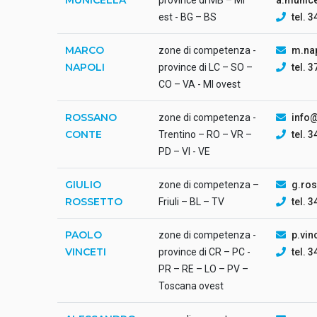
est - BG – BS
tel. 
MARCO
zone di competenza -
m.na
NAPOLI
province di LC – SO –
tel. 
CO – VA - MI ovest
ROSSANO
zone di competenza -
info
CONTE
Trentino – RO – VR –
tel. 
PD – VI - VE
GIULIO
zone di competenza –
g.ro
ROSSETTO
Friuli – BL – TV
tel. 
PAOLO
zone di competenza -
p.vin
VINCETI
province di CR – PC -
tel. 
PR – RE – LO – PV –
Toscana ovest