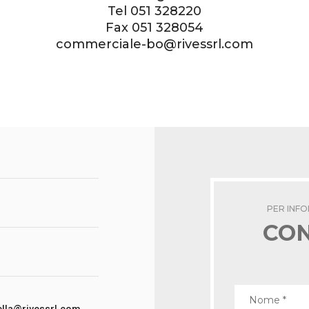
Tel
051 328220
Fax 051 328054
commerciale-bo@rivessrl.com
PER INF
CON
ella@rivessrl.com