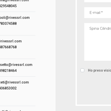
3429548045
poli@rivessrl.com
3783074588
@rivessrl.com
3487668768
ssetto@rivessrl.com
Ho preso visio
3498218464
ceti@rivessrl.com
3406853002