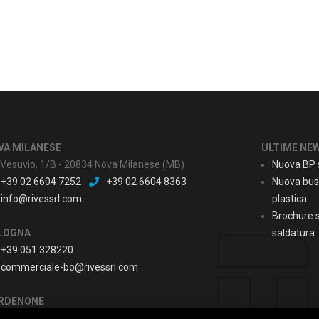
VA MILANESE
ULTIME NE
 Vesuvio, 1/B - 20834 Nova Milanese (MB)
Nuova BP s
+39 02 6604 7252
-
+39 02 6604 8363
Nuova bus
info@rivessrl.com
plastica
Brochure s
LOGNA
saldatura
+39 051 328220
commerciale-bo@rivessrl.com
RDENONE
+39 0434 564010