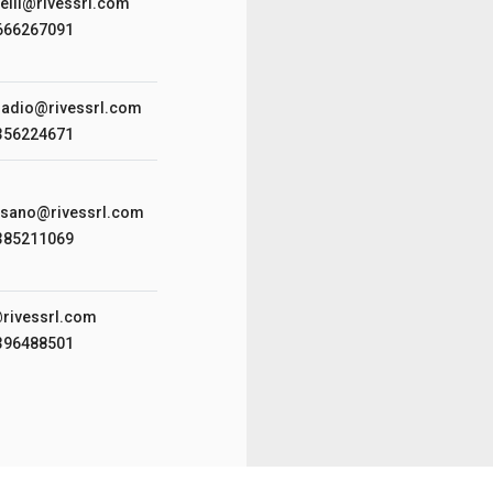
elli@rivessrl.com
3666267091
sadio@rivessrl.com
3356224671
rsano@rivessrl.com
3385211069
@rivessrl.com
3396488501