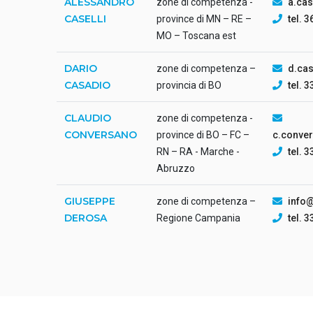
ALESSANDRO
zone di competenza -
a.cas
CASELLI
province di MN – RE –
tel. 
MO – Toscana est
DARIO
zone di competenza –
d.ca
CASADIO
provincia di BO
tel. 
CLAUDIO
zone di competenza -
CONVERSANO
province di BO – FC –
c.conve
RN – RA - Marche -
tel. 
Abruzzo
GIUSEPPE
zone di competenza –
info
DEROSA
Regione Campania
tel. 