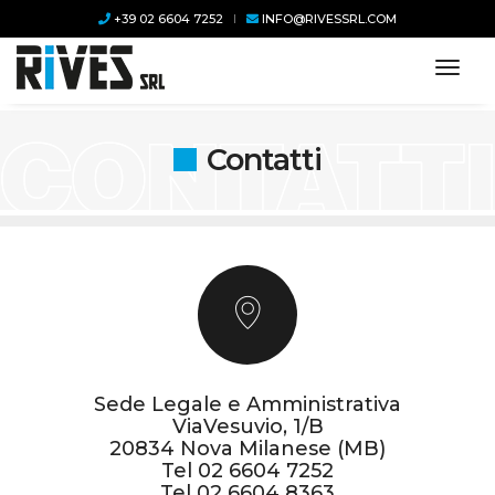
+39 02 6604 7252
INFO@RIVESSRL.COM
toggl
Contatti
Sede Legale e Amministrativa
ViaVesuvio, 1/B
20834 Nova Milanese (MB)
Tel
02 6604 7252
Tel
02 6604 8363