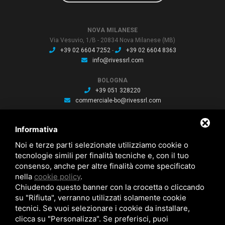
NOVA MILANESE
Via Vesuvio, 1/B - 20834 Nova Milanese (MB)
+39 02 6604 7252
-
+39 02 6604 8363
info@rivessrl.com
BOLOGNA
+39 051 328220
commerciale-bo@rivessrl.com
PORDENONE
Informativa
+39 0434 564010
commerciale-pn@rivessrl.com
Noi e terze parti selezionate utilizziamo cookie o
tecnologie simili per finalità tecniche e, con il tuo
consenso, anche per altre finalità come specificato
ULTIME NEWS
nella
cookie policy
.
Nuova BP smart installata: Nuova BP smart installata
Chiudendo questo banner con la crocetta o cliccando
Nuova bussola Agathon: Nuova bussola Agathon per stampaggio
plastica
su "Rifiuta", verranno utilizzati solamente cookie
Brochure saldatura: Brochure saldatura Lase one WS fili per saldatura
tecnici. Se vuoi selezionare i cookie da installare,
clicca su "Personalizza". Se preferisci, puoi