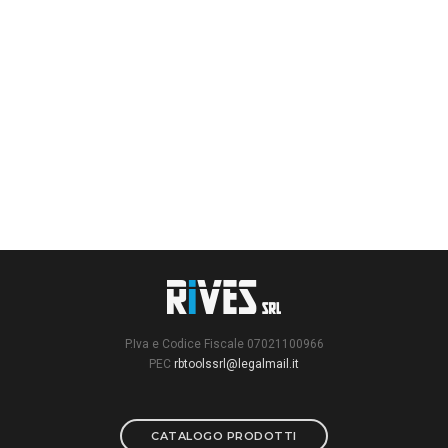
P.Iva e Codice Fiscale 07021100966
PEC
rbtoolssrl@legalmail.it
CATALOGO PRODOTTI