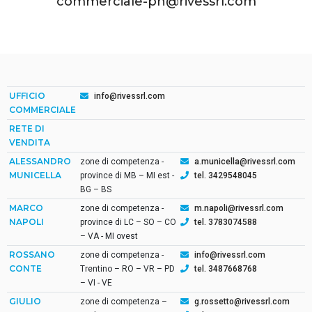
commerciale-pn@rivessrl.com
UFFICIO
info@rivessrl.com
COMMERCIALE
RETE DI
VENDITA
ALESSANDRO
zone di competenza -
a.municella@rivessrl.com
MUNICELLA
province di MB – MI est -
tel. 3429548045
BG – BS
MARCO
zone di competenza -
m.napoli@rivessrl.com
NAPOLI
province di LC – SO – CO
tel. 3783074588
– VA - MI ovest
ROSSANO
zone di competenza -
info@rivessrl.com
CONTE
Trentino – RO – VR – PD
tel. 3487668768
– VI - VE
GIULIO
zone di competenza –
g.rossetto@rivessrl.com