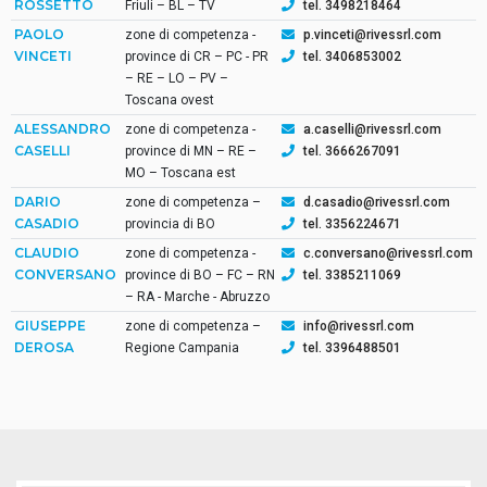
ROSSETTO
Friuli – BL – TV
tel. 3498218464
PAOLO
zone di competenza -
p.vinceti@rivessrl.com
VINCETI
province di CR – PC - PR
tel. 3406853002
– RE – LO – PV –
Toscana ovest
ALESSANDRO
zone di competenza -
a.caselli@rivessrl.com
CASELLI
province di MN – RE –
tel. 3666267091
MO – Toscana est
DARIO
zone di competenza –
d.casadio@rivessrl.com
CASADIO
provincia di BO
tel. 3356224671
CLAUDIO
zone di competenza -
c.conversano@rivessrl.com
CONVERSANO
province di BO – FC – RN
tel. 3385211069
– RA - Marche - Abruzzo
GIUSEPPE
zone di competenza –
info@rivessrl.com
DEROSA
Regione Campania
tel. 3396488501