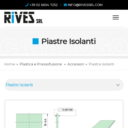
+39 02 6604 7252
INFO@RIVESSRL.COM
toggl
Piastre Isolanti
Home
Plastica e Pressofusione
Accessori
Piastre Isolanti