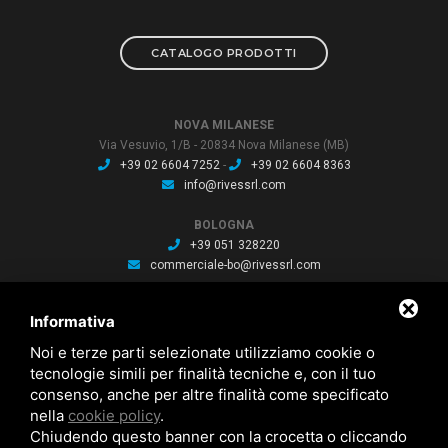
CATALOGO PRODOTTI
NOVA MILANESE
Via Vesuvio, 1/B - 20834 Nova Milanese (MB)
+39 02 6604 7252
-
+39 02 6604 8363
info@rivessrl.com
BOLOGNA
+39 051 328220
commerciale-bo@rivessrl.com
PORDENONE
Informativa
+39 0434 564010
commerciale-pn@rivessrl.com
Noi e terze parti selezionate utilizziamo cookie o
tecnologie simili per finalità tecniche e, con il tuo
consenso, anche per altre finalità come specificato
ULTIME NEWS
nella
cookie policy
.
Nuova BP smart installata: Nuova BP smart installata
Chiudendo questo banner con la crocetta o cliccando
Nuova bussola Agathon: Nuova bussola Agathon per stampaggio