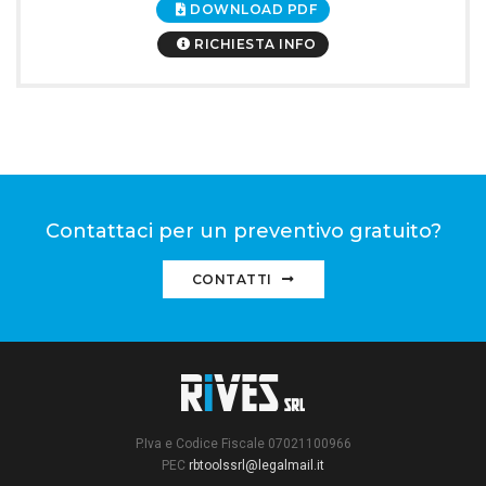
DOWNLOAD PDF
RICHIESTA INFO
Contattaci per un preventivo gratuito?
CONTATTI
P.Iva e Codice Fiscale 07021100966
PEC
rbtoolssrl@legalmail.it